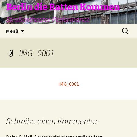
Zum
Berlin die Ratten Kommen
Inhalt
Straßentheater Performance
springen
Suchen
Menü
nach:
IMG_0001
IMG_0001
Schreibe einen Kommentar