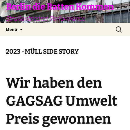
Zum
Berlin die Ratten Kommen
Inhalt
Straßentheater Performance
springen
Suchen
Menü
nach:
2023 -MÜLL SIDE STORY
Wir haben den
GAGSAG Umwelt
Preis gewonnen