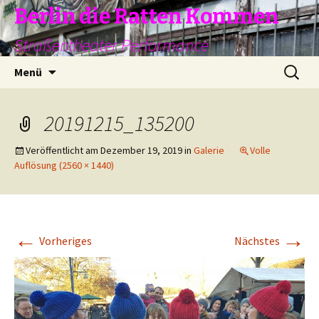
Zum
Berlin die Ratten Kommen
Inhalt
Straßentheater Performance
springen
Suchen
Menü
nach:
20191215_135200
Veröffentlicht am
Dezember 19, 2019
in
Galerie
Volle
Auflösung (2560 × 1440)
←
→
Vorheriges
Nächstes