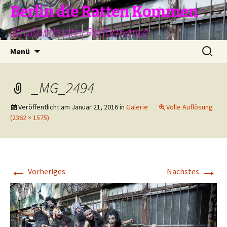
Zum
Berlin die Ratten Kommen
Inhalt
Straßentheater Performance
springen
Suchen
Menü
nach:
_MG_2494
Veröffentlicht am
Januar 21, 2016
in
Galerie
Volle Auflösung
(2362 × 1575)
←
→
Vorheriges
Nächstes