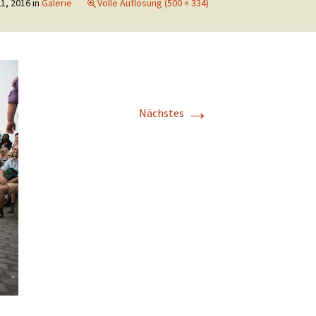
21, 2016
in
Galerie
Volle Auflösung (500 × 334)
→
Nächstes