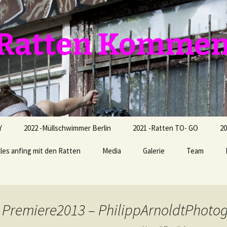
e Ratten Komme
Y
2022 -Müllschwimmer Berlin
2021 -Ratten TO- GO
20
lles anfing mit den Ratten
Media
Galerie
Team
 Premiere2013 – PhilippArnoldtPhoto