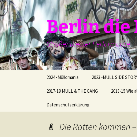
Zum
Inhalt
springen
Berlin di
Straßentheater Performance
2024 -Müllomania
2023 -MÜLL SIDE STOR
2017-19 MÜLL & THE GANG
2013-15 Wie a
Datenschutzerklärung
Die Ratten kommen –