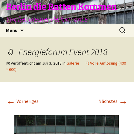
Zum
Berlin die Ratten Kommen
Inhalt
Straßentheater Performance
springen
Suchen
Menü
nach:
Energieforum Event 2018
Veröffentlicht am
Juli 3, 2018
in
Galerie
Volle Auflösung (400
× 600)
←
→
Vorheriges
Nächstes