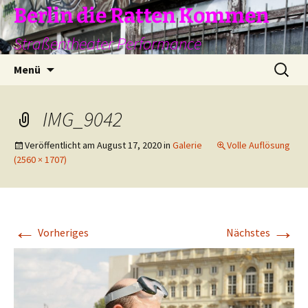
Zum
Berlin die Ratten Kommen
Inhalt
Straßentheater Performance
springen
Suchen
Menü
nach:
IMG_9042
Veröffentlicht am
August 17, 2020
in
Galerie
Volle Auflösung
(2560 × 1707)
←
→
Vorheriges
Nächstes