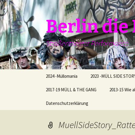
Zum
Inhalt
springen
Berlin di
Straßentheater Performance
2024 -Müllomania
2023 -MÜLL SIDE STOR
2017-19 MÜLL & THE GANG
2013-15 Wie a
Datenschutzerklärung
MuellSideStory_Ratt