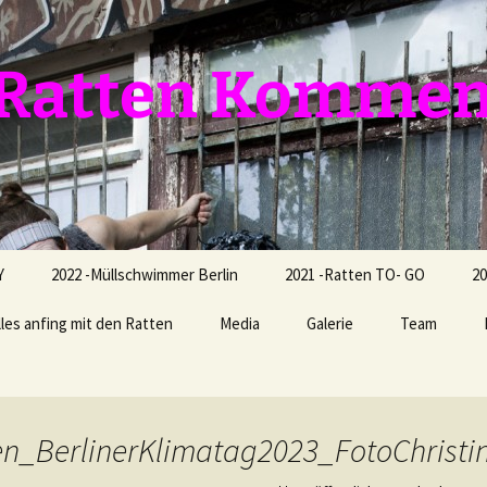
e Ratten Komme
Y
2022 -Müllschwimmer Berlin
2021 -Ratten TO- GO
20
lles anfing mit den Ratten
Media
Galerie
Team
en_BerlinerKlimatag2023_FotoChris