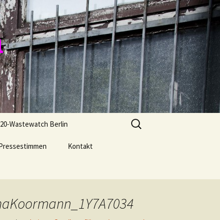
n
Suchen
20-Wastewatch Berlin
nach:
Pressestimmen
Kontakt
tinaKoormann_1Y7A7034