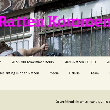
e Ratten Komme
Y
2022 -Müllschwimmer Berlin
2021 -Ratten TO- GO
20
lles anfing mit den Ratten
Media
Galerie
Team
Veröffentlicht am
Januar 21, 2016
i