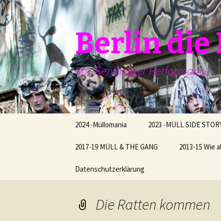
Zum
Inhalt
springen
Berlin di
Straßentheater Performance
2024 -Müllomania
2023 -MÜLL SIDE STOR
2017-19 MÜLL & THE GANG
2013-15 Wie a
Datenschutzerklärung
Die Ratten kommen